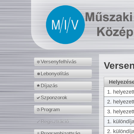
Versenyfelhívás
Versen
Lebonyolítás
Helyezés
Díjazás
1. helyezet
Szponzorok
2. helyezet
Program
3. helyezet
1. különdíj
Regisztráció
2. különdíj
Programbizottság