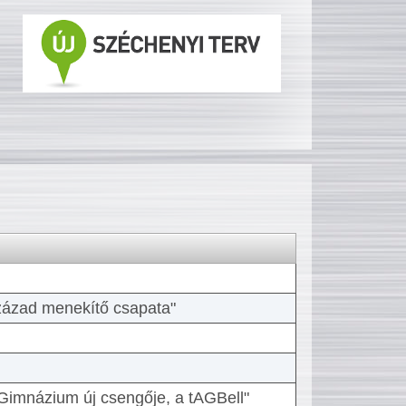
 század menekítő csapata"
Gimnázium új csengője, a tAGBell"