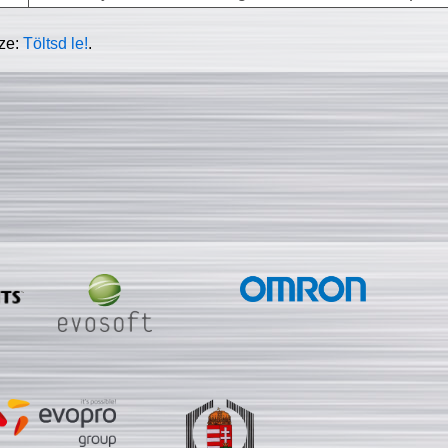
sze:
Töltsd le!
.