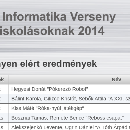
yen elért eredmények
ek
Név
t
Hegyesi Donát "Pókerező Robot"
t
Bálint Karola, Gilizce Kristóf, Sebők Attila "A XXI.
t
Kiss Máté "Róka-nyúl játékgép"
as
Bosznai Tamás, Remete Bence "Reboss csapat"
as
Alekszejenkó Levente, Ugrin Dániel "A Tóth Árpád 