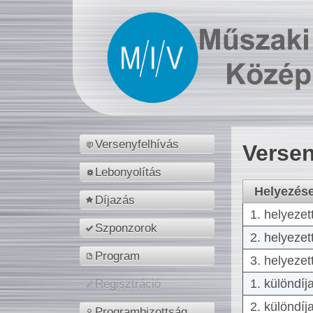
Versenyfelhívás
Versen
Lebonyolítás
Helyezés
Díjazás
1. helyezet
Szponzorok
2. helyezet
Program
3. helyezet
1. különdíj
Regisztráció
2. különdíj
Programbizottság