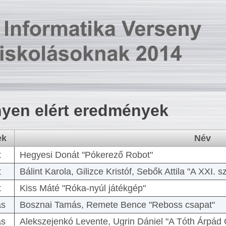
yen elért eredmények
ek
Név
t
Hegyesi Donát "Pókerező Robot"
t
Bálint Karola, Gilizce Kristóf, Sebők Attila "A XXI.
t
Kiss Máté "Róka-nyúl játékgép"
as
Bosznai Tamás, Remete Bence "Reboss csapat"
as
Alekszejenkó Levente, Ugrin Dániel "A Tóth Árpád 