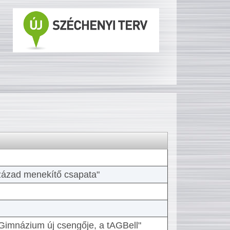
 század menekítő csapata"
Gimnázium új csengője, a tAGBell"