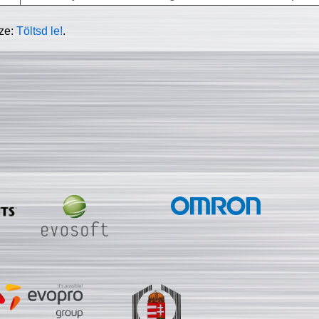
sze:
Töltsd le!
.