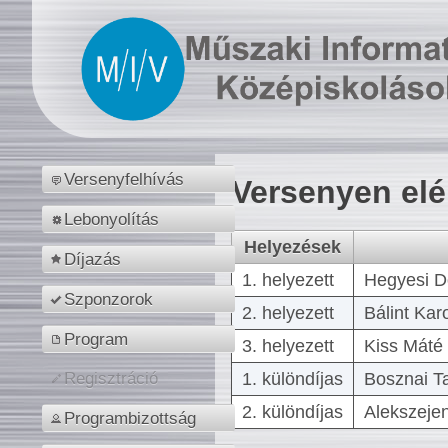
Versenyfelhívás
Versenyen el
Lebonyolítás
Helyezések
Díjazás
1. helyezett
Hegyesi D
Szponzorok
2. helyezett
Bálint Kar
Program
3. helyezett
Kiss Máté 
1. különdíjas
Bosznai T
Regisztráció
2. különdíjas
Alekszejen
Programbizottság