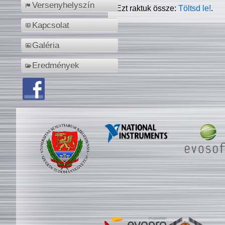
Versenyhelyszín
Ezt raktuk össze:
Töltsd le!
.
Kapcsolat
Galéria
Eredmények