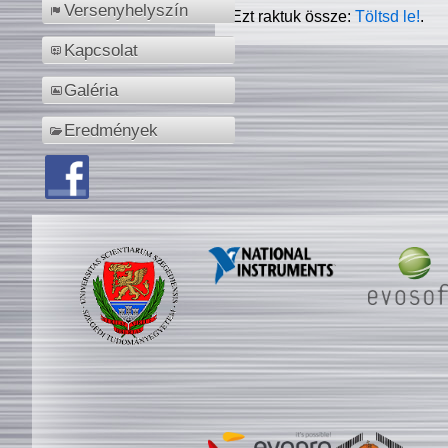
Versenyhelyszín
Ezt raktuk össze:
Töltsd le!
.
Kapcsolat
Galéria
Eredmények