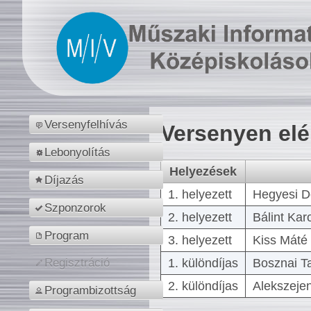
Versenyfelhívás
Versenyen el
Lebonyolítás
Helyezések
Díjazás
1. helyezett
Hegyesi D
Szponzorok
2. helyezett
Bálint Kar
Program
3. helyezett
Kiss Máté 
1. különdíjas
Bosznai T
Regisztráció
2. különdíjas
Alekszejen
Programbizottság