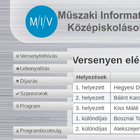
Versenyfelhívás
Versenyen el
Lebonyolítás
Helyezések
Díjazás
1. helyezett
Hegyesi D
Szponzorok
2. helyezett
Bálint Kar
Program
3. helyezett
Kiss Máté 
1. különdíjas
Bosznai T
Regisztráció
2. különdíjas
Alekszejen
Programbizottság