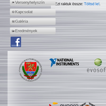
Versenyhelyszín
Ezt raktuk össze:
Töltsd le!
.
Kapcsolat
Galéria
Eredmények