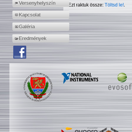
Versenyhelyszín
Ezt raktuk össze:
Töltsd le!
.
Kapcsolat
Galéria
Eredmények