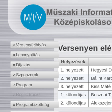
Versenyfelhívás
Versenyen el
Lebonyolítás
Helyezések
Díjazás
1. helyezett
Hegyesi D
Szponzorok
2. helyezett
Bálint Kar
Program
3. helyezett
Kiss Máté 
1. különdíjas
Bosznai T
Regisztráció
2. különdíjas
Alekszejen
Programbizottság