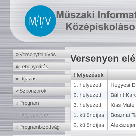
Versenyfelhívás
Versenyen el
Lebonyolítás
Helyezések
Díjazás
1. helyezett
Hegyesi D
Szponzorok
2. helyezett
Bálint Kar
Program
3. helyezett
Kiss Máté 
1. különdíjas
Bosznai T
Regisztráció
2. különdíjas
Alekszejen
Programbizottság