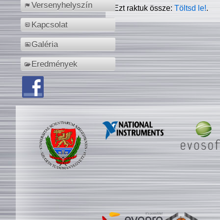
Versenyhelyszín
Ezt raktuk össze:
Töltsd le!
.
Kapcsolat
Galéria
Eredmények