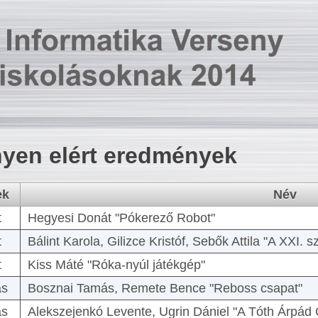
yen elért eredmények
ek
Név
t
Hegyesi Donát "Pókerező Robot"
t
Bálint Karola, Gilizce Kristóf, Sebők Attila "A XXI.
t
Kiss Máté "Róka-nyúl játékgép"
as
Bosznai Tamás, Remete Bence "Reboss csapat"
as
Alekszejenkó Levente, Ugrin Dániel "A Tóth Árpád 