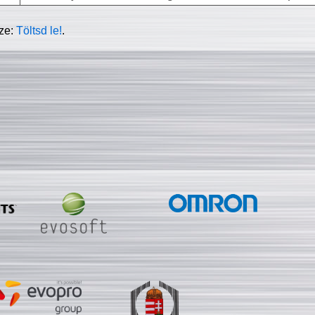
sze:
Töltsd le!
.