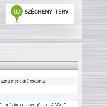
 század menekítő csapata"
Gimnázium új csengője, a tAGBell"