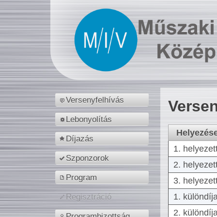
Versenyfelhívás
Versen
Lebonyolítás
Helyezés
Díjazás
1. helyezet
Szponzorok
2. helyezet
Program
3. helyezet
1. különdíj
Regisztráció
2. különdíj
Programbizottság