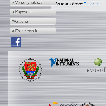
Versenyhelyszín
Ezt raktuk össze:
Töltsd le!
.
Kapcsolat
Galéria
Eredmények