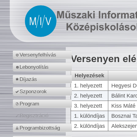
Versenyfelhívás
Versenyen el
Lebonyolítás
Helyezések
Díjazás
1. helyezett
Hegyesi D
Szponzorok
2. helyezett
Bálint Kar
Program
3. helyezett
Kiss Máté 
1. különdíjas
Bosznai T
Regisztráció
2. különdíjas
Alekszejen
Programbizottság