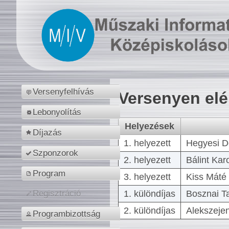
Versenyfelhívás
Versenyen el
Lebonyolítás
Helyezések
Díjazás
1. helyezett
Hegyesi D
Szponzorok
2. helyezett
Bálint Kar
Program
3. helyezett
Kiss Máté 
1. különdíjas
Bosznai T
Regisztráció
2. különdíjas
Alekszejen
Programbizottság