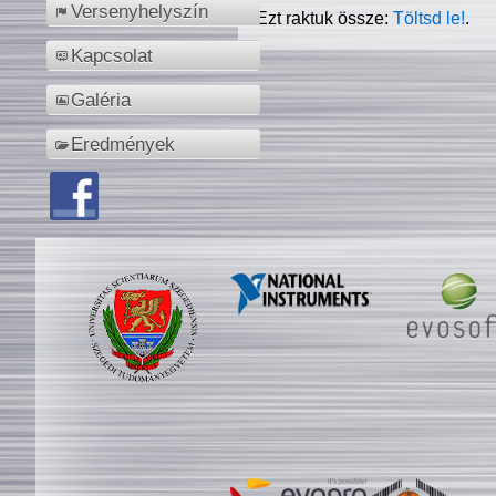
Versenyhelyszín
Ezt raktuk össze:
Töltsd le!
.
Kapcsolat
Galéria
Eredmények