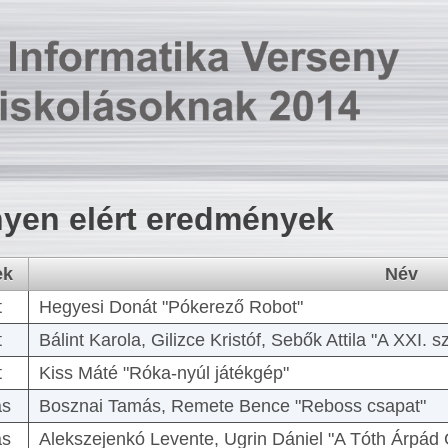
yen elért eredmények
ek
Név
t
Hegyesi Donát "Pókerező Robot"
t
Bálint Karola, Gilizce Kristóf, Sebők Attila "A XXI.
t
Kiss Máté "Róka-nyúl játékgép"
as
Bosznai Tamás, Remete Bence "Reboss csapat"
as
Alekszejenkó Levente, Ugrin Dániel "A Tóth Árpád 