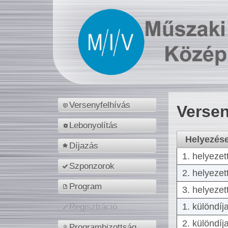
Versenyfelhívás
Versen
Lebonyolítás
Helyezés
Díjazás
1. helyezet
Szponzorok
2. helyezet
Program
3. helyezet
1. különdíj
Regisztráció
2. különdíj
Programbizottság