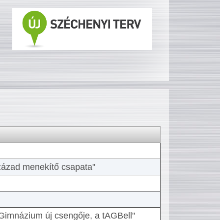
 század menekítő csapata"
Gimnázium új csengője, a tAGBell"