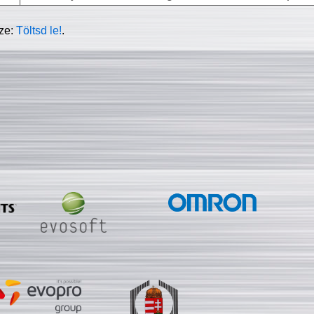
sze:
Töltsd le!
.