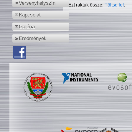
Versenyhelyszín
Ezt raktuk össze:
Töltsd le!
.
Kapcsolat
Galéria
Eredmények