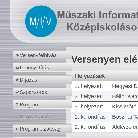
Versenyfelhívás
Versenyen el
Lebonyolítás
Helyezések
Díjazás
1. helyezett
Hegyesi D
Szponzorok
2. helyezett
Bálint Kar
Program
3. helyezett
Kiss Máté 
1. különdíjas
Bosznai T
Regisztráció
2. különdíjas
Alekszejen
Programbizottság