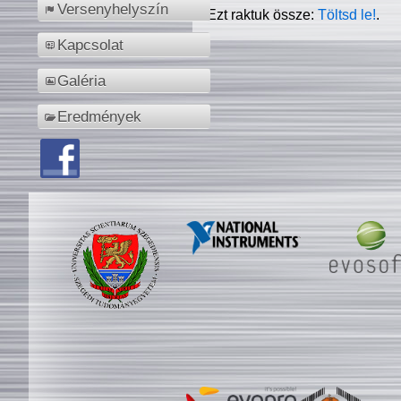
Versenyhelyszín
Ezt raktuk össze:
Töltsd le!
.
Kapcsolat
Galéria
Eredmények