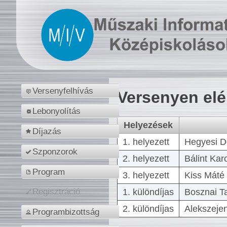
Versenyfelhívás
Versenyen el
Lebonyolítás
Helyezések
Díjazás
1. helyezett
Hegyesi D
Szponzorok
2. helyezett
Bálint Kar
Program
3. helyezett
Kiss Máté 
1. különdíjas
Bosznai T
Regisztráció
2. különdíjas
Alekszejen
Programbizottság