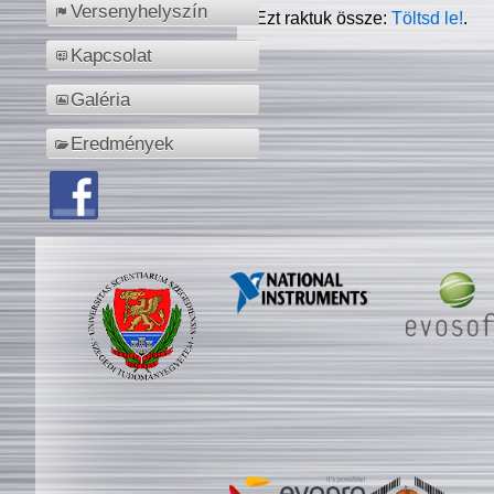
Versenyhelyszín
Ezt raktuk össze:
Töltsd le!
.
Kapcsolat
Galéria
Eredmények