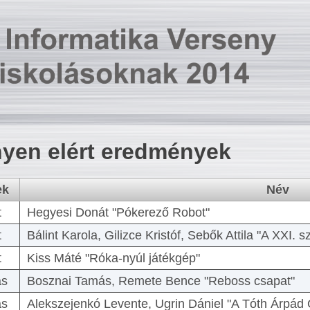
yen elért eredmények
ek
Név
t
Hegyesi Donát "Pókerező Robot"
t
Bálint Karola, Gilizce Kristóf, Sebők Attila "A XXI.
t
Kiss Máté "Róka-nyúl játékgép"
as
Bosznai Tamás, Remete Bence "Reboss csapat"
as
Alekszejenkó Levente, Ugrin Dániel "A Tóth Árpád 