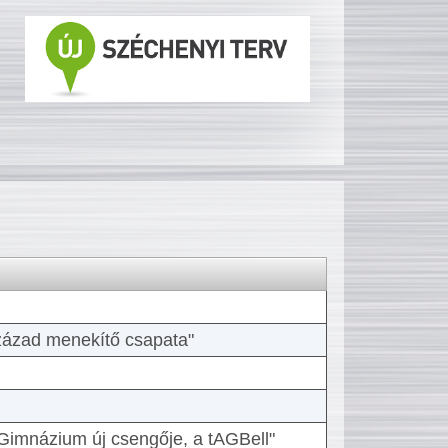
 század menekítő csapata"
Gimnázium új csengője, a tAGBell"