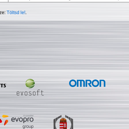
sze:
Töltsd le!
.