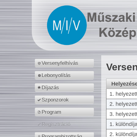
Versenyfelhívás
Versen
Lebonyolítás
Helyezés
Díjazás
1. helyezet
Szponzorok
2. helyezet
Program
3. helyezet
1. különdíj
Regisztráció
2. különdíj
Programbizottság