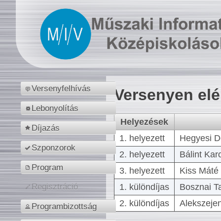
Versenyfelhívás
Versenyen el
Lebonyolítás
Helyezések
Díjazás
1. helyezett
Hegyesi D
Szponzorok
2. helyezett
Bálint Kar
Program
3. helyezett
Kiss Máté 
1. különdíjas
Bosznai T
Regisztráció
2. különdíjas
Alekszejen
Programbizottság