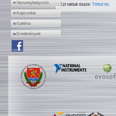
Versenyhelyszín
Ezt raktuk össze:
Töltsd le!
.
Kapcsolat
Galéria
Eredmények