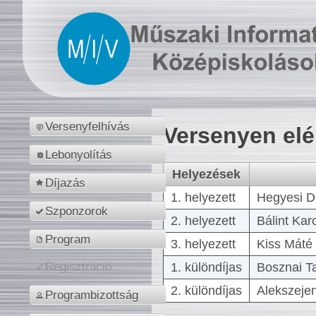
Versenyfelhívás
Versenyen el
Lebonyolítás
Helyezések
Díjazás
1. helyezett
Hegyesi D
Szponzorok
2. helyezett
Bálint Kar
Program
3. helyezett
Kiss Máté 
1. különdíjas
Bosznai T
Regisztráció
2. különdíjas
Alekszejen
Programbizottság