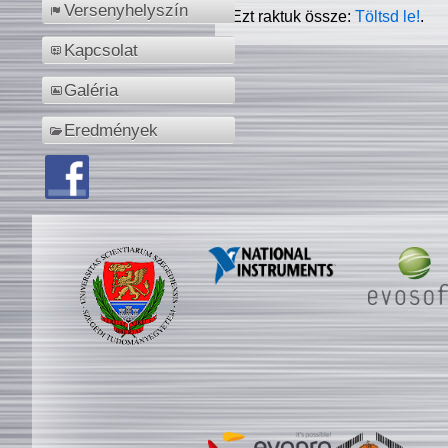
Versenyhelyszín
Ezt raktuk össze:
Töltsd le!
.
Kapcsolat
Galéria
Eredmények