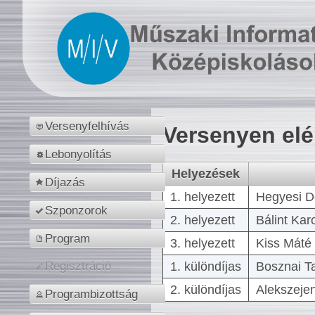
Versenyfelhívás
Versenyen el
Lebonyolítás
Helyezések
Díjazás
1. helyezett
Hegyesi D
Szponzorok
2. helyezett
Bálint Kar
Program
3. helyezett
Kiss Máté 
1. különdíjas
Bosznai T
Regisztráció
2. különdíjas
Alekszejen
Programbizottság