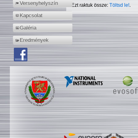
Versenyhelyszín
Ezt raktuk össze:
Töltsd le!
.
Kapcsolat
Galéria
Eredmények