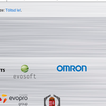
sze:
Töltsd le!
.