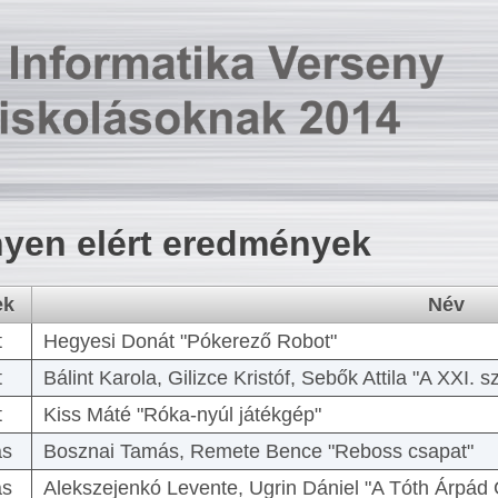
yen elért eredmények
ek
Név
t
Hegyesi Donát "Pókerező Robot"
t
Bálint Karola, Gilizce Kristóf, Sebők Attila "A XXI.
t
Kiss Máté "Róka-nyúl játékgép"
as
Bosznai Tamás, Remete Bence "Reboss csapat"
as
Alekszejenkó Levente, Ugrin Dániel "A Tóth Árpád 