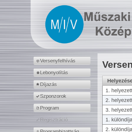
Versenyfelhívás
Versen
Lebonyolítás
Helyezés
Díjazás
1. helyezet
Szponzorok
2. helyezet
Program
3. helyezet
1. különdíj
Regisztráció
2. különdíj
Programbizottság