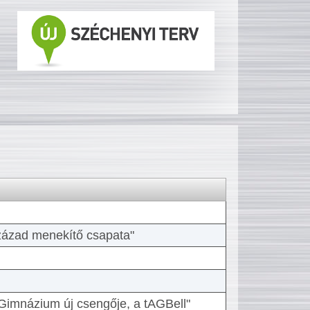
 század menekítő csapata"
Gimnázium új csengője, a tAGBell"