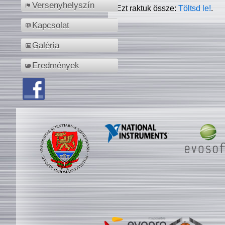
Versenyhelyszín
Ezt raktuk össze:
Töltsd le!
.
Kapcsolat
Galéria
Eredmények