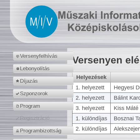
Versenyfelhívás
Versenyen el
Lebonyolítás
Helyezések
Díjazás
1. helyezett
Hegyesi D
Szponzorok
2. helyezett
Bálint Kar
Program
3. helyezett
Kiss Máté 
1. különdíjas
Bosznai T
Regisztráció
2. különdíjas
Alekszejen
Programbizottság