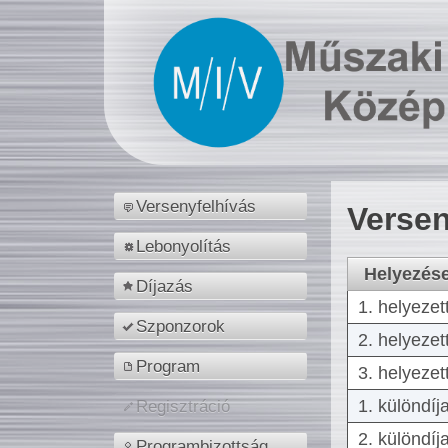
Versenyfelhívás
Versen
Lebonyolítás
Helyezés
Díjazás
1. helyezet
Szponzorok
2. helyezet
Program
3. helyezet
1. különdíj
Regisztráció
2. különdíj
Programbizottság