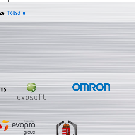
sze:
Töltsd le!
.