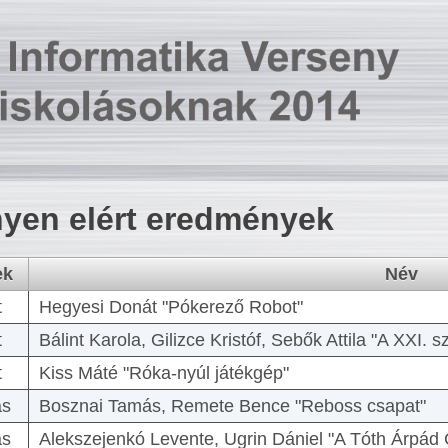
yen elért eredmények
ek
Név
t
Hegyesi Donát "Pókerező Robot"
t
Bálint Karola, Gilizce Kristóf, Sebők Attila "A XXI.
t
Kiss Máté "Róka-nyúl játékgép"
as
Bosznai Tamás, Remete Bence "Reboss csapat"
as
Alekszejenkó Levente, Ugrin Dániel "A Tóth Árpád 