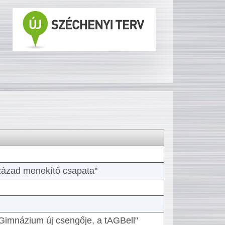
 század menekítő csapata"
Gimnázium új csengője, a tAGBell"