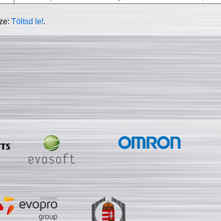
sze:
Töltsd le!
.