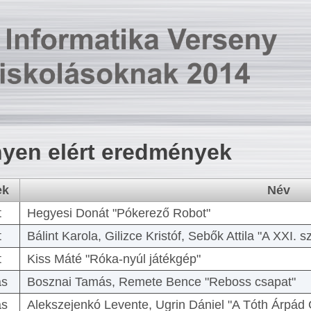
yen elért eredmények
ek
Név
t
Hegyesi Donát "Pókerező Robot"
t
Bálint Karola, Gilizce Kristóf, Sebők Attila "A XXI.
t
Kiss Máté "Róka-nyúl játékgép"
as
Bosznai Tamás, Remete Bence "Reboss csapat"
as
Alekszejenkó Levente, Ugrin Dániel "A Tóth Árpád 