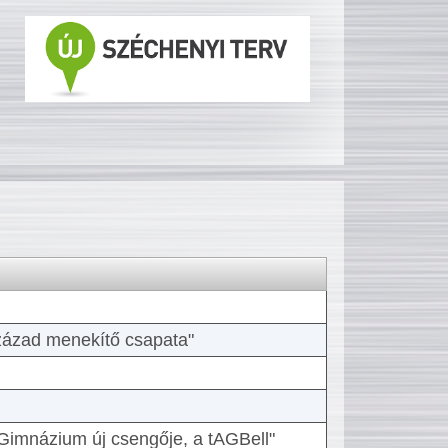
 század menekítő csapata"
Gimnázium új csengője, a tAGBell"