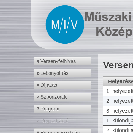
Versenyfelhívás
Versen
Lebonyolítás
Helyezés
Díjazás
1. helyezet
Szponzorok
2. helyezet
Program
3. helyezet
1. különdíj
Regisztráció
2. különdíj
Programbizottság