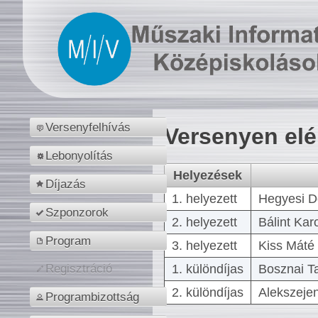
Versenyfelhívás
Versenyen el
Lebonyolítás
Helyezések
Díjazás
1. helyezett
Hegyesi D
Szponzorok
2. helyezett
Bálint Kar
Program
3. helyezett
Kiss Máté 
1. különdíjas
Bosznai T
Regisztráció
2. különdíjas
Alekszejen
Programbizottság