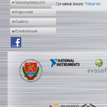
Versenyhelyszín
Ezt raktuk össze:
Töltsd le!
.
Kapcsolat
Galéria
Eredmények