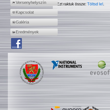
Versenyhelyszín
Ezt raktuk össze:
Töltsd le!
.
Kapcsolat
Galéria
Eredmények