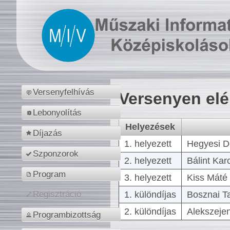
Versenyfelhívás
Versenyen el
Lebonyolítás
Helyezések
Díjazás
1. helyezett
Hegyesi D
Szponzorok
2. helyezett
Bálint Kar
Program
3. helyezett
Kiss Máté 
1. különdíjas
Bosznai T
Regisztráció
2. különdíjas
Alekszejen
Programbizottság