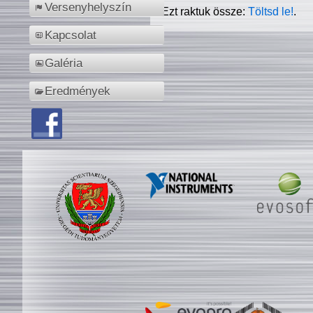
Versenyhelyszín
Ezt raktuk össze:
Töltsd le!
.
Kapcsolat
Galéria
Eredmények