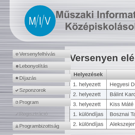
Versenyfelhívás
Versenyen el
Lebonyolítás
Helyezések
Díjazás
1. helyezett
Hegyesi D
Szponzorok
2. helyezett
Bálint Kar
Program
3. helyezett
Kiss Máté 
1. különdíjas
Bosznai T
Regisztráció
2. különdíjas
Alekszejen
Programbizottság