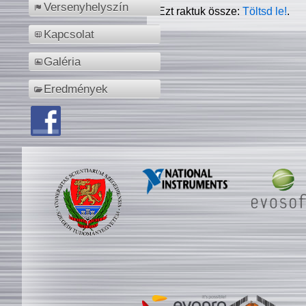
Versenyhelyszín
Ezt raktuk össze:
Töltsd le!
.
Kapcsolat
Galéria
Eredmények