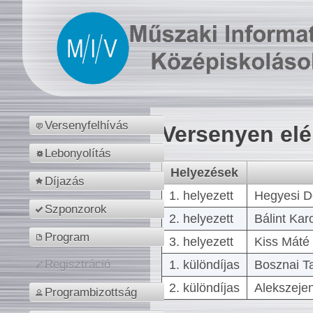
Versenyfelhívás
Versenyen el
Lebonyolítás
Helyezések
Díjazás
1. helyezett
Hegyesi D
Szponzorok
2. helyezett
Bálint Kar
Program
3. helyezett
Kiss Máté 
1. különdíjas
Bosznai T
Regisztráció
2. különdíjas
Alekszejen
Programbizottság