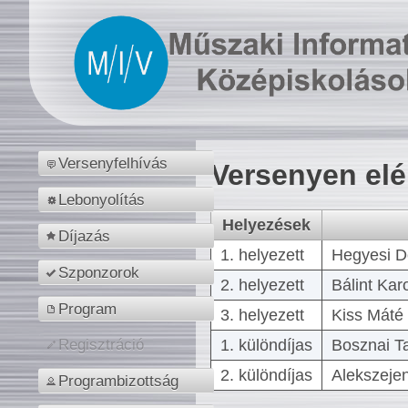
Versenyfelhívás
Versenyen el
Lebonyolítás
Helyezések
Díjazás
1. helyezett
Hegyesi D
Szponzorok
2. helyezett
Bálint Kar
Program
3. helyezett
Kiss Máté 
1. különdíjas
Bosznai T
Regisztráció
2. különdíjas
Alekszejen
Programbizottság