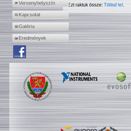
Versenyhelyszín
Ezt raktuk össze:
Töltsd le!
.
Kapcsolat
Galéria
Eredmények