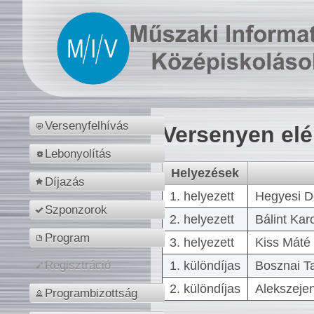
Versenyfelhívás
Versenyen el
Lebonyolítás
Helyezések
Díjazás
1. helyezett
Hegyesi D
Szponzorok
2. helyezett
Bálint Kar
Program
3. helyezett
Kiss Máté 
1. különdíjas
Bosznai T
Regisztráció
2. különdíjas
Alekszejen
Programbizottság