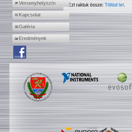
Versenyhelyszín
Ezt raktuk össze:
Töltsd le!
.
Kapcsolat
Galéria
Eredmények