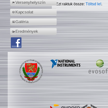
Versenyhelyszín
Ezt raktuk össze:
Töltsd le!
.
Kapcsolat
Galéria
Eredmények