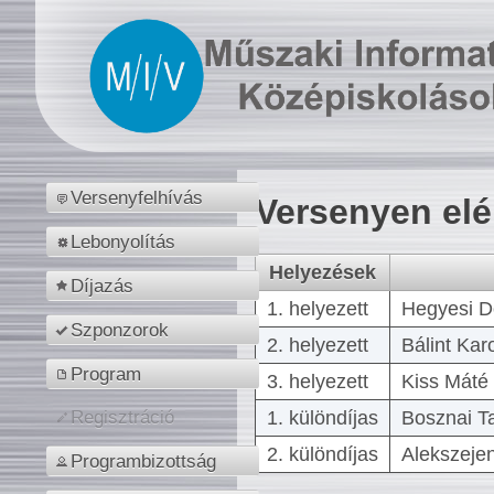
Versenyfelhívás
Versenyen el
Lebonyolítás
Helyezések
Díjazás
1. helyezett
Hegyesi D
Szponzorok
2. helyezett
Bálint Kar
Program
3. helyezett
Kiss Máté 
1. különdíjas
Bosznai T
Regisztráció
2. különdíjas
Alekszejen
Programbizottság