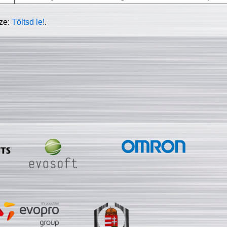
sze:
Töltsd le!
.