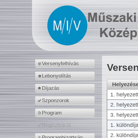
Versenyfelhívás
Versen
Lebonyolítás
Helyezés
Díjazás
1. helyezet
Szponzorok
2. helyezet
Program
3. helyezet
1. különdíj
Regisztráció
2. különdíj
Programbizottság