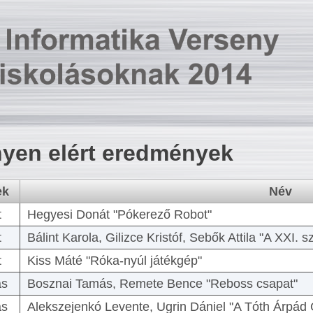
yen elért eredmények
ek
Név
t
Hegyesi Donát "Pókerező Robot"
t
Bálint Karola, Gilizce Kristóf, Sebők Attila "A XXI.
t
Kiss Máté "Róka-nyúl játékgép"
as
Bosznai Tamás, Remete Bence "Reboss csapat"
as
Alekszejenkó Levente, Ugrin Dániel "A Tóth Árpád 