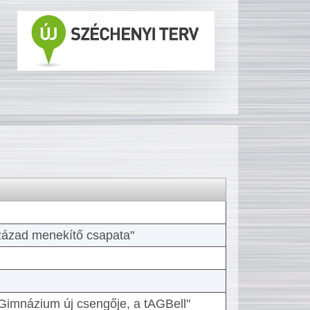
 század menekítő csapata"
Gimnázium új csengője, a tAGBell"