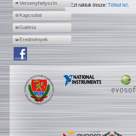
Versenyhelyszín
Ezt raktuk össze:
Töltsd le!
.
Kapcsolat
Galéria
Eredmények