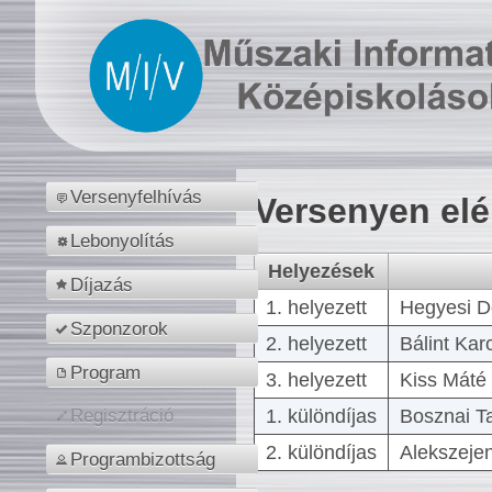
Versenyfelhívás
Versenyen el
Lebonyolítás
Helyezések
Díjazás
1. helyezett
Hegyesi D
Szponzorok
2. helyezett
Bálint Kar
Program
3. helyezett
Kiss Máté 
1. különdíjas
Bosznai T
Regisztráció
2. különdíjas
Alekszejen
Programbizottság