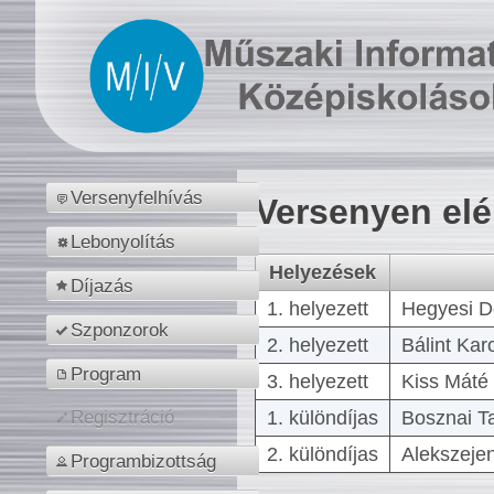
Versenyfelhívás
Versenyen el
Lebonyolítás
Helyezések
Díjazás
1. helyezett
Hegyesi D
Szponzorok
2. helyezett
Bálint Kar
Program
3. helyezett
Kiss Máté 
1. különdíjas
Bosznai T
Regisztráció
2. különdíjas
Alekszejen
Programbizottság