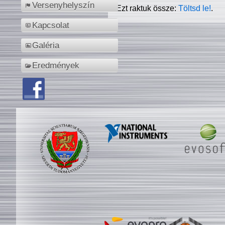
Versenyhelyszín
Ezt raktuk össze:
Töltsd le!
.
Kapcsolat
Galéria
Eredmények