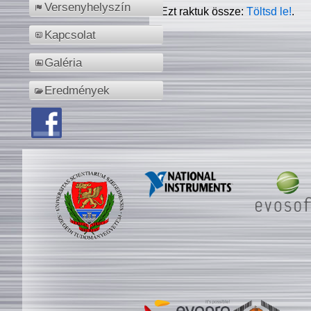
Versenyhelyszín
Ezt raktuk össze:
Töltsd le!
.
Kapcsolat
Galéria
Eredmények