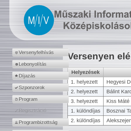
Versenyfelhívás
Versenyen el
Lebonyolítás
Helyezések
Díjazás
1. helyezett
Hegyesi D
Szponzorok
2. helyezett
Bálint Kar
Program
3. helyezett
Kiss Máté 
1. különdíjas
Bosznai T
Regisztráció
2. különdíjas
Alekszejen
Programbizottság