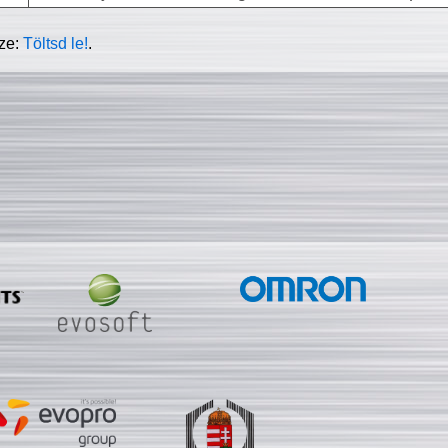
sze:
Töltsd le!
.