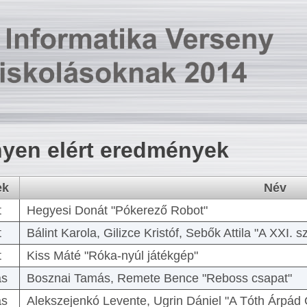
yen elért eredmények
ek
Név
t
Hegyesi Donát "Pókerező Robot"
t
Bálint Karola, Gilizce Kristóf, Sebők Attila "A XXI.
t
Kiss Máté "Róka-nyúl játékgép"
as
Bosznai Tamás, Remete Bence "Reboss csapat"
as
Alekszejenkó Levente, Ugrin Dániel "A Tóth Árpád 