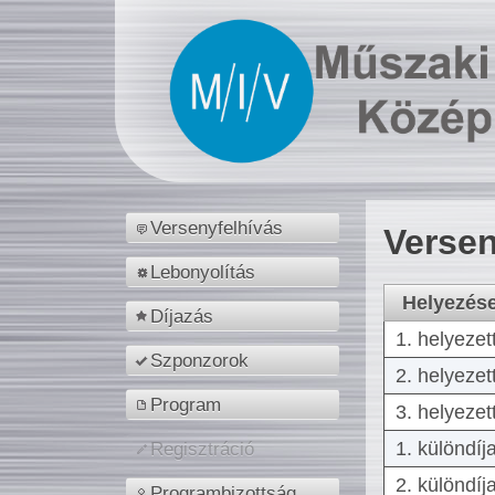
Versenyfelhívás
Versen
Lebonyolítás
Helyezés
Díjazás
1. helyezet
Szponzorok
2. helyezet
Program
3. helyezet
1. különdíj
Regisztráció
2. különdíj
Programbizottság