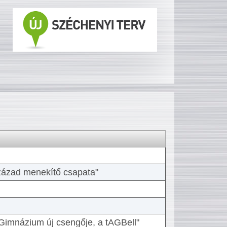
 század menekítő csapata"
Gimnázium új csengője, a tAGBell"