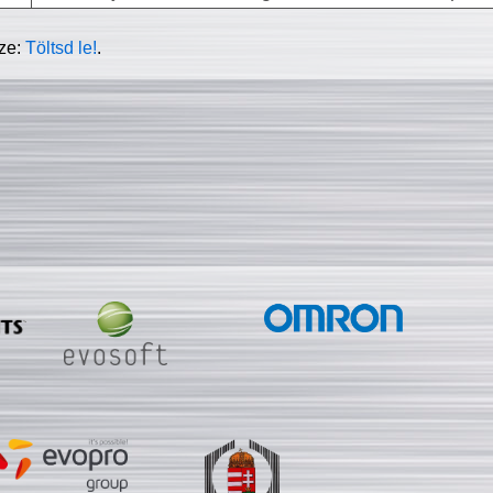
sze:
Töltsd le!
.