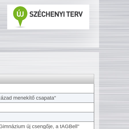
 század menekítő csapata"
Gimnázium új csengője, a tAGBell"