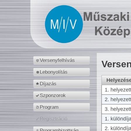
Versenyfelhívás
Versen
Lebonyolítás
Helyezés
Díjazás
1. helyezet
Szponzorok
2. helyezet
Program
3. helyezet
1. különdíj
Regisztráció
2. különdíj
Programbizottság