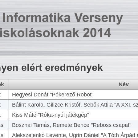
yen elért eredmények
ek
Név
t
Hegyesi Donát "Pókerező Robot"
t
Bálint Karola, Gilizce Kristóf, Sebők Attila "A XXI.
t
Kiss Máté "Róka-nyúl játékgép"
as
Bosznai Tamás, Remete Bence "Reboss csapat"
as
Alekszejenkó Levente, Ugrin Dániel "A Tóth Árpád 