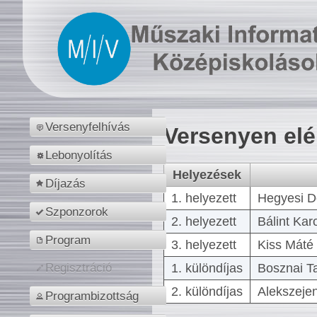
Versenyfelhívás
Versenyen el
Lebonyolítás
Helyezések
Díjazás
1. helyezett
Hegyesi D
Szponzorok
2. helyezett
Bálint Kar
Program
3. helyezett
Kiss Máté 
1. különdíjas
Bosznai T
Regisztráció
2. különdíjas
Alekszejen
Programbizottság