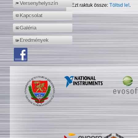
Versenyhelyszín
Ezt raktuk össze:
Töltsd le!
.
Kapcsolat
Galéria
Eredmények