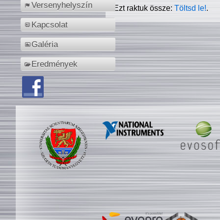
Versenyhelyszín
Ezt raktuk össze:
Töltsd le!
.
Kapcsolat
Galéria
Eredmények