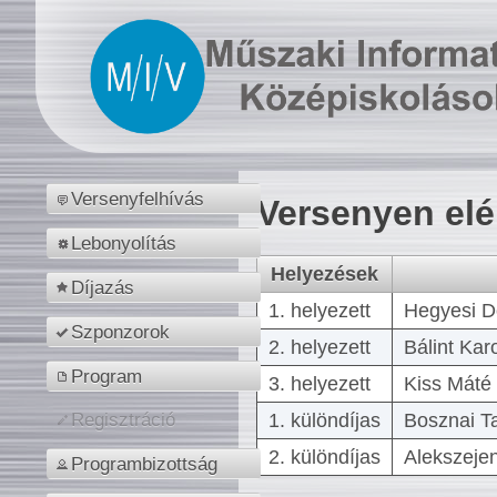
Versenyfelhívás
Versenyen el
Lebonyolítás
Helyezések
Díjazás
1. helyezett
Hegyesi D
Szponzorok
2. helyezett
Bálint Kar
Program
3. helyezett
Kiss Máté 
1. különdíjas
Bosznai T
Regisztráció
2. különdíjas
Alekszejen
Programbizottság