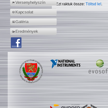
Versenyhelyszín
Ezt raktuk össze:
Töltsd le!
.
Kapcsolat
Galéria
Eredmények