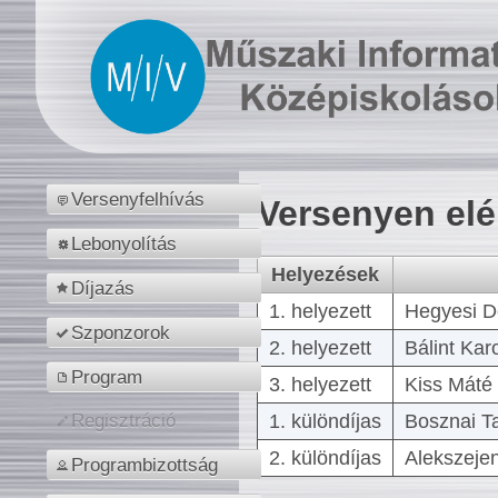
Versenyfelhívás
Versenyen el
Lebonyolítás
Helyezések
Díjazás
1. helyezett
Hegyesi D
Szponzorok
2. helyezett
Bálint Kar
Program
3. helyezett
Kiss Máté 
1. különdíjas
Bosznai T
Regisztráció
2. különdíjas
Alekszejen
Programbizottság