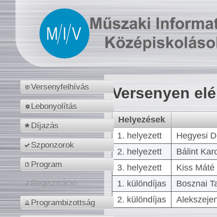
Versenyfelhívás
Versenyen el
Lebonyolítás
Helyezések
Díjazás
1. helyezett
Hegyesi D
Szponzorok
2. helyezett
Bálint Kar
Program
3. helyezett
Kiss Máté 
1. különdíjas
Bosznai T
Regisztráció
2. különdíjas
Alekszejen
Programbizottság