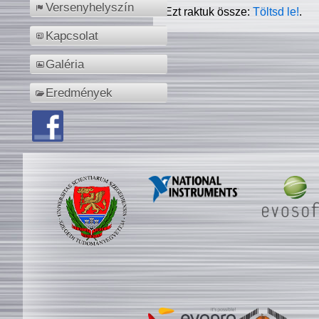
Versenyhelyszín
Ezt raktuk össze:
Töltsd le!
.
Kapcsolat
Galéria
Eredmények