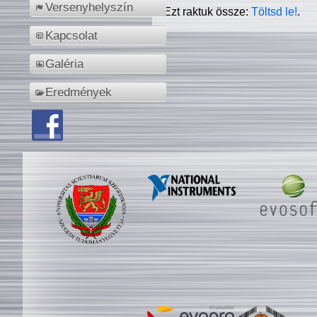
Versenyhelyszín
Ezt raktuk össze:
Töltsd le!
.
Kapcsolat
Galéria
Eredmények