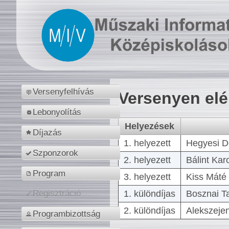
Versenyfelhívás
Versenyen el
Lebonyolítás
Helyezések
Díjazás
1. helyezett
Hegyesi D
Szponzorok
2. helyezett
Bálint Kar
Program
3. helyezett
Kiss Máté 
1. különdíjas
Bosznai T
Regisztráció
2. különdíjas
Alekszejen
Programbizottság