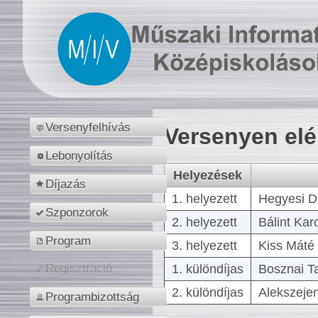
Versenyfelhívás
Versenyen el
Lebonyolítás
Helyezések
Díjazás
1. helyezett
Hegyesi D
Szponzorok
2. helyezett
Bálint Kar
Program
3. helyezett
Kiss Máté 
1. különdíjas
Bosznai T
Regisztráció
2. különdíjas
Alekszejen
Programbizottság