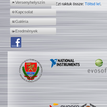
Versenyhelyszín
Ezt raktuk össze:
Töltsd le!
.
Kapcsolat
Galéria
Eredmények