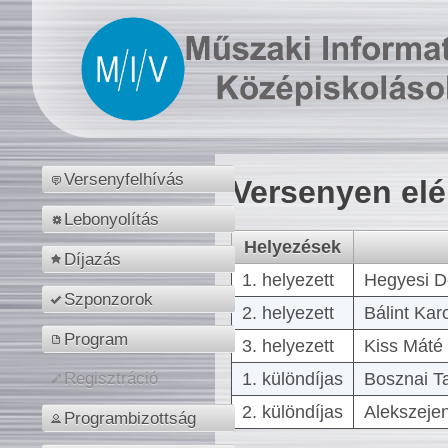
Versenyfelhívás
Versenyen el
Lebonyolítás
Helyezések
Díjazás
1. helyezett
Hegyesi D
Szponzorok
2. helyezett
Bálint Kar
Program
3. helyezett
Kiss Máté 
1. különdíjas
Bosznai T
Regisztráció
2. különdíjas
Alekszejen
Programbizottság