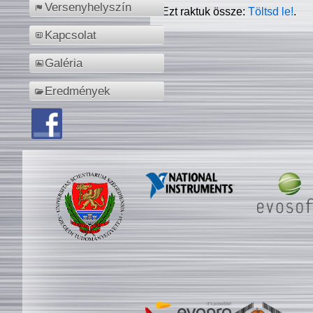
Versenyhelyszín
Ezt raktuk össze:
Töltsd le!
.
Kapcsolat
Galéria
Eredmények