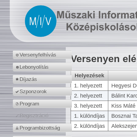
Versenyfelhívás
Versenyen el
Lebonyolítás
Helyezések
Díjazás
1. helyezett
Hegyesi D
Szponzorok
2. helyezett
Bálint Kar
Program
3. helyezett
Kiss Máté 
1. különdíjas
Bosznai T
Regisztráció
2. különdíjas
Alekszejen
Programbizottság