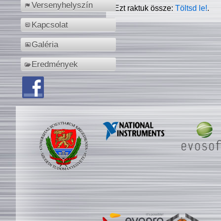
Versenyhelyszín
Ezt raktuk össze:
Töltsd le!
.
Kapcsolat
Galéria
Eredmények