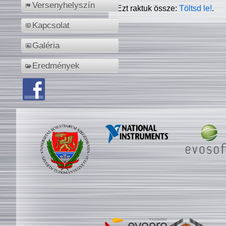
Versenyhelyszín
Ezt raktuk össze:
Töltsd le!
.
Kapcsolat
Galéria
Eredmények