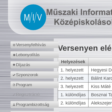
Versenyfelhívás
Versenyen el
Lebonyolítás
Helyezések
Díjazás
1. helyezett
Hegyesi D
Szponzorok
2. helyezett
Bálint Kar
Program
3. helyezett
Kiss Máté 
1. különdíjas
Bosznai T
Regisztráció
2. különdíjas
Alekszejen
Programbizottság