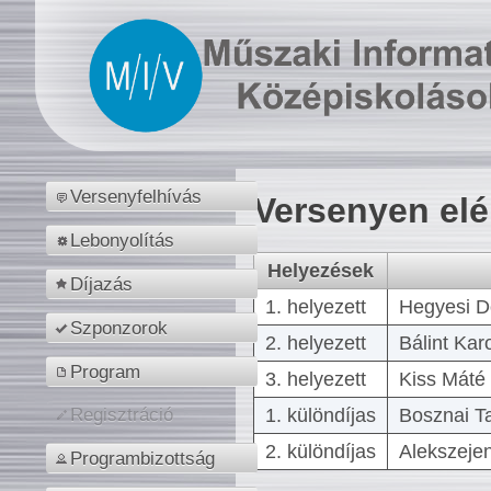
Versenyfelhívás
Versenyen el
Lebonyolítás
Helyezések
Díjazás
1. helyezett
Hegyesi D
Szponzorok
2. helyezett
Bálint Kar
Program
3. helyezett
Kiss Máté 
1. különdíjas
Bosznai T
Regisztráció
2. különdíjas
Alekszejen
Programbizottság