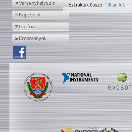
Versenyhelyszín
Ezt raktuk össze:
Töltsd le!
.
Kapcsolat
Galéria
Eredmények