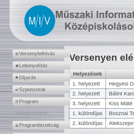
Versenyfelhívás
Versenyen el
Lebonyolítás
Helyezések
Díjazás
1. helyezett
Hegyesi D
Szponzorok
2. helyezett
Bálint Kar
Program
3. helyezett
Kiss Máté 
1. különdíjas
Bosznai T
Regisztráció
2. különdíjas
Alekszejen
Programbizottság