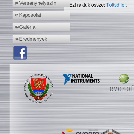
Versenyhelyszín
Ezt raktuk össze:
Töltsd le!
.
Kapcsolat
Galéria
Eredmények