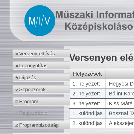
Versenyfelhívás
Versenyen el
Lebonyolítás
Helyezések
Díjazás
1. helyezett
Hegyesi D
Szponzorok
2. helyezett
Bálint Kar
Program
3. helyezett
Kiss Máté 
1. különdíjas
Bosznai T
Regisztráció
2. különdíjas
Alekszejen
Programbizottság