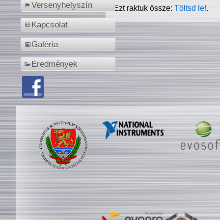
Versenyhelyszín
Ezt raktuk össze:
Töltsd le!
.
Kapcsolat
Galéria
Eredmények