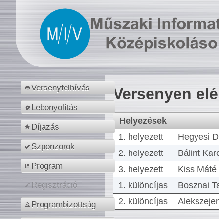
Versenyfelhívás
Versenyen el
Lebonyolítás
Helyezések
Díjazás
1. helyezett
Hegyesi D
Szponzorok
2. helyezett
Bálint Kar
Program
3. helyezett
Kiss Máté 
1. különdíjas
Bosznai T
Regisztráció
2. különdíjas
Alekszejen
Programbizottság