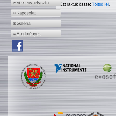
Versenyhelyszín
Ezt raktuk össze:
Töltsd le!
.
Kapcsolat
Galéria
Eredmények