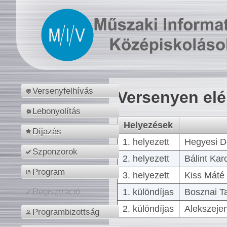
Versenyfelhívás
Versenyen el
Lebonyolítás
Helyezések
Díjazás
1. helyezett
Hegyesi D
Szponzorok
2. helyezett
Bálint Kar
Program
3. helyezett
Kiss Máté 
1. különdíjas
Bosznai T
Regisztráció
2. különdíjas
Alekszejen
Programbizottság