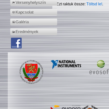
Versenyhelyszín
Ezt raktuk össze:
Töltsd le!
.
Kapcsolat
Galéria
Eredmények