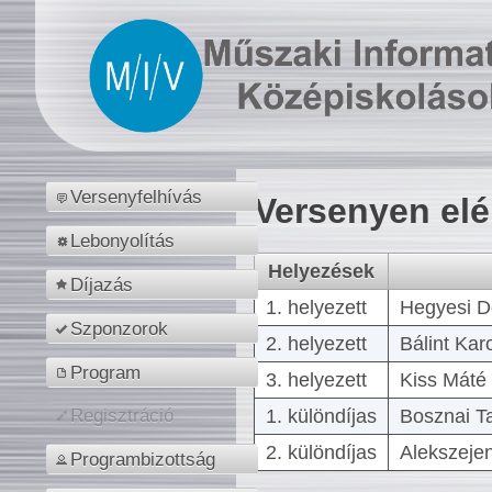
Versenyfelhívás
Versenyen el
Lebonyolítás
Helyezések
Díjazás
1. helyezett
Hegyesi D
Szponzorok
2. helyezett
Bálint Kar
Program
3. helyezett
Kiss Máté 
1. különdíjas
Bosznai T
Regisztráció
2. különdíjas
Alekszejen
Programbizottság