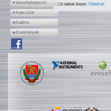
Versenyhelyszín
Ezt raktuk össze:
Töltsd le!
.
Kapcsolat
Galéria
Eredmények